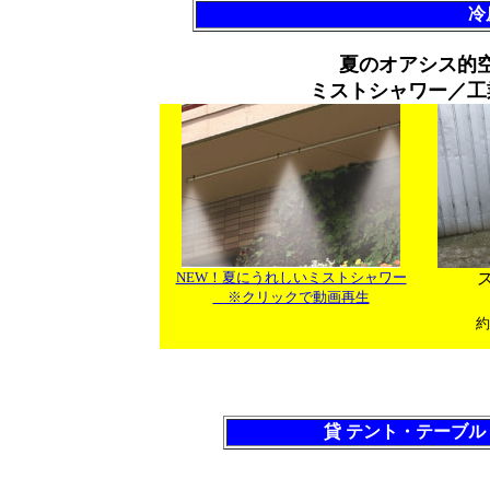
冷
夏のオアシス的
ミストシャワー／工
NEW！夏にうれしいミストシャワー
※クリックで動画再生
約
貸 テント・テーブ