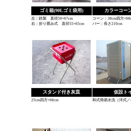
ゴミ箱(90Lゴミ袋用)
カラーコー
左：鉄製 直径50×67cm
コーン：38cm四方×68
右：折り畳み式 直径55×65cm
バー：長さ210cm
スタンド付き灰皿
仮設ト
25cm四方×68cm
和式簡易水洗（洋式／