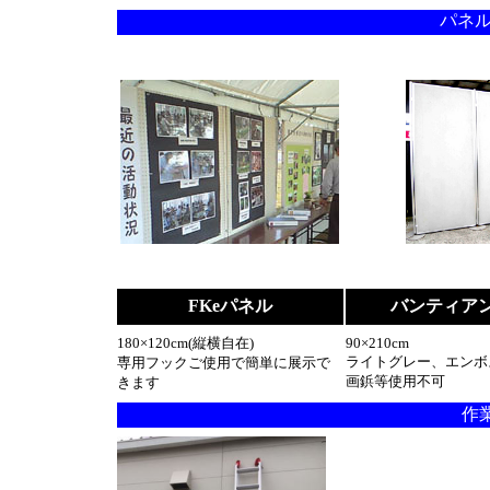
パネル
FKeパネル
バンティア
180×120cm(縦横自在)
90×210cm
ライトグレー、エンボ
専用フックご使用で簡単に展示で
画鋲等使用不可
きます
作