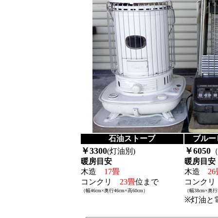
石油ストーブ
ブルー
￥3300
￥6050
(灯油別)
暖房目安
暖房目安
木造
17畳
木造
26
コンクリ
23畳
位まで
コンク
（幅46cm×奥行46cm×高60cm）
（幅38cm×奥行5
※灯油と