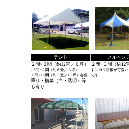
テント
メルヘン
２間×３間（約12畳／６坪）
２間×３間（約12
1.5間×２間（約６畳／３坪）
トンガリ屋根が可愛い
１間×1.5間（約３畳／1.5坪）各種
です
重り・横幕（白・透明）等
も有り