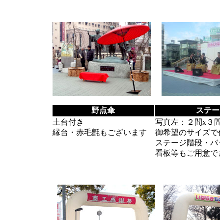
野点傘
ステー
土台付き
写真左：２間x３間x
縁台・赤毛氈もございます
御希望のサイズで
ステージ階段・バ
看板等もご用意で