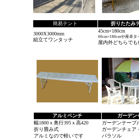
簡易テント
折りたたみ
45cm×180cm
3000X3000mm
60cm×180cmや座卓
組立てワンタッチ
屋内外どちらでも
アルミベンチ
ガーデン
幅1800ｘ奥行395ｘ高420
ガーデンテーブ
折り畳み式
ガーデンチェア
アルミなので軽いです
パラソル