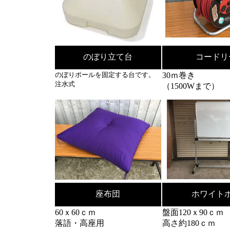
のぼり立て台
コードリ
のぼりポールを固定する台です。
30ｍ巻き
注水式
（1500Wまで）
座布団
ホワイト
60ｘ60ｃｍ
盤面120ｘ90ｃｍ
落語・高座用
高さ約180ｃｍ