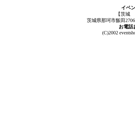
イベ
【茨城 那
茨城県那珂市飯田2706
お電話
(C)2002 eventsh
主な
県北地区／北茨城市 高萩市 日立市 常陸
県央地区／水戸市 城里
県南地区／石岡市 かすみがうら市 土浦市 つくば市
市 取
県西地区／桜川市 筑西市 下妻市 結
鹿行地区／鉾田市
実績として、福島県 千葉県 