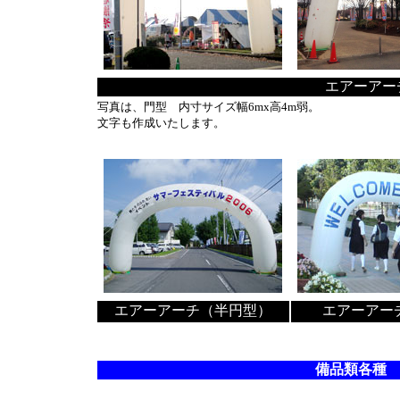
エアーアーチ
写真は、門型 内寸サイズ幅6mx高4m弱。
文字も作成いたします。
エアーアーチ（半円型）
エアーアー
備品類各種