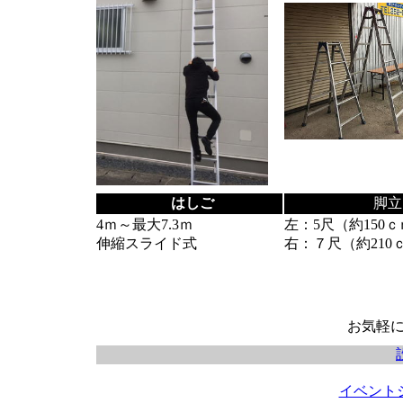
はしご
脚立
4ｍ～最大7.3ｍ
左：5尺（約150
伸縮スライド式
右：７尺（約210
お気軽
イベントシ