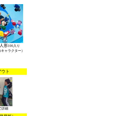
人形
100入り
のキャラクター）
アウト
で詳細