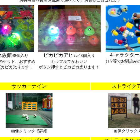
お持ち帰り後もお風呂て遊べたり、お客様に喜ばれます
キャラクター
水族館
ピカピカアヒル
48個入り
48個入り
（TV等でお馴染み
のセット、おすすめ
カラフルでかわいい
ピカピカ光ります！
ボタン押すとピカピカ光ります！
サッカーナイン
ストライク
画像クリックで詳細
画像クリック