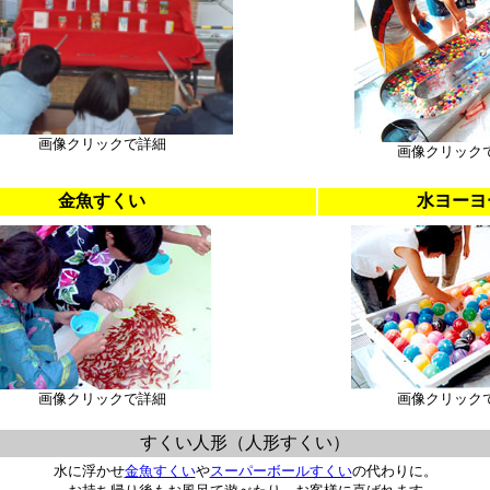
画像クリックで詳細
画像クリック
金魚すくい
水ヨーヨ
画像クリックで詳細
画像クリック
すくい人形（人形すくい）
水に浮かせ
金魚すくい
や
スーパーボールすくい
の代わりに。