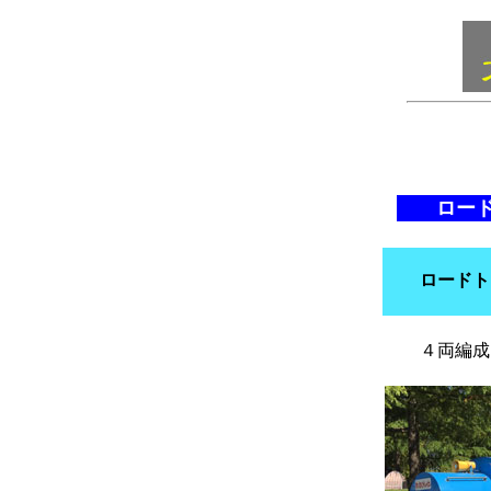
ロー
ロードト
４両編成