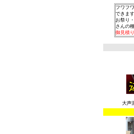
フワフ
できま
お祭り
さんの
御見積
大声