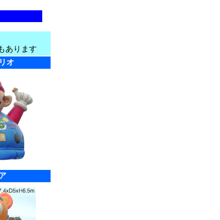
もあります
リオ
ア