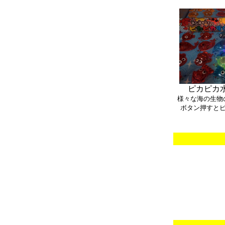
ピカピカ
様々な海の生物
ボタン押すと