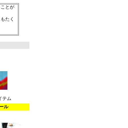
ることが
にもたく
イテム
ール