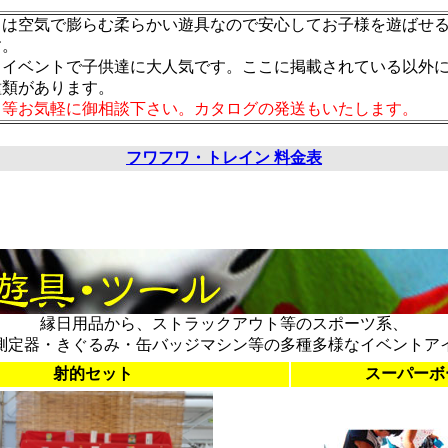
ワは空気で膨らむ柔らかい遊具なので安心してお子様を遊ばせ
す。
・イベントで子供達に大人気です。ここに掲載されている以外
種類があります。
り等お気軽に御相談下さい。カタログの発送もいたします。
フワフワ・トレイン 料金表
縁日用品から、ストラックアウト等のスポーツ系、
測定器・きぐるみ・缶バッジマシン等の多種多様なイベントア
射的セット
スーパーボ