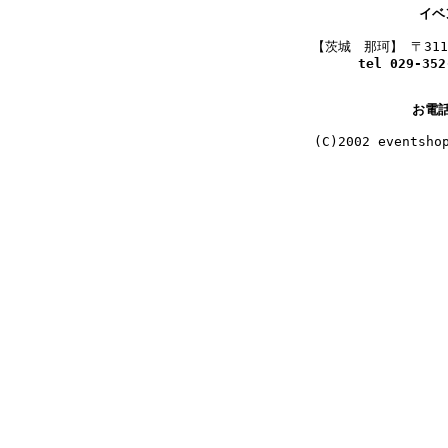
イベ
tel 029-352
お電
(C)2002 eventsho
主な
県北地区／北茨城市 高萩市 日立市 常陸
県央地区／水戸市 城里
県南地区／石岡市 かすみがうら市 土浦市 つくば市 阿見町 美
県西地区／桜川市 筑西市 下妻市 結
鹿行地区／鉾田市
実績として、福島県 千葉県 